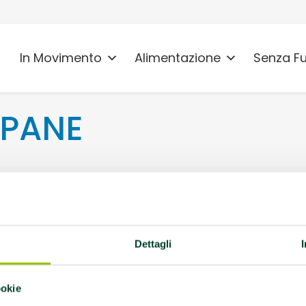
In Movimento
Alimentazione
Senza F
IPANE
 SUL PANARO
ale
Dettagli
ookie