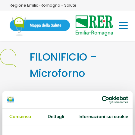
Regione Emilia-Romagna - Salute
FILONIFICIO –
Microforno
Indirizzo:
Via Voltapaletto 24 FERRARA
Telefono:
3485399381
Consenso
Dettagli
Informazioni sui cookie
Email::
info@filonificio.it