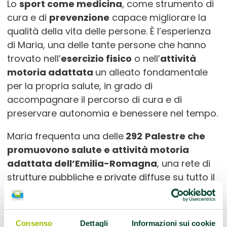
Lo
sport come medicina
, come strumento di
cura e di
prevenzione
capace migliorare la
qualità della vita delle persone. È l’esperienza
di Maria, una delle tante persone che hanno
trovato nell’
esercizio fisico
o nell’
attività
motoria adattata
un alleato fondamentale
per la propria salute, in grado di
accompagnare il percorso di cura e di
preservare autonomia e benessere nel tempo.
Maria frequenta una delle
292
Palestre che
promuovono salute e attività motoria
adattata dell’Emilia-Romagna
, una rete di
strutture pubbliche e private diffuse su tutto il
territorio regionale, certificate e
istituzionalmente riconosciute dal
Servizio
sanitario regionale
per sostenere la salute
Consenso
Dettagli
Informazioni sui cookie