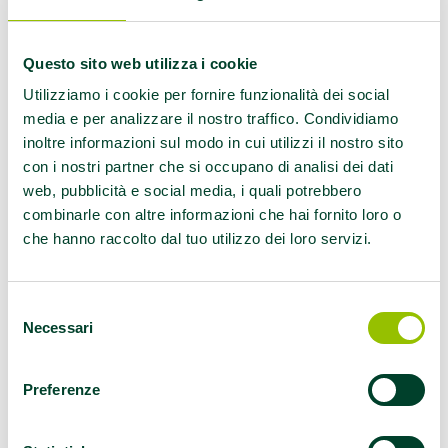
delle cittadine e dei cittadini e favorire
l’esercizio fisico, una delle priorità del
Piano
della prevenzione della Regione
.
Questo sito web utilizza i cookie
Utilizziamo i cookie per fornire funzionalità dei social
A illustrare l’iniziativa e il suo valore è
media e per analizzare il nostro traffico. Condividiamo
l’undicesima puntata di
“Senza Ricetta –
inoltre informazioni sul modo in cui utilizzi il nostro sito
Salute e star bene in Emilia-Romagna”
, il
con i nostri partner che si occupano di analisi dei dati
format video realizzato dall’assessorato alle
web, pubblicità e social media, i quali potrebbero
Politiche per la salute, in collaborazione con
combinarle con altre informazioni che hai fornito loro o
che hanno raccolto dal tuo utilizzo dei loro servizi.
l’Agenzia di informazione e comunicazione
della Giunta, per raccontare, attraverso le
storie di cittadine e cittadini, associazioni e
Selezione
operatori come la prevenzione e i corretti stili
Necessari
del
di vita possano incidere concretamente sulla
consenso
qualità della vita.
Preferenze
La
puntata
è disponibile sul