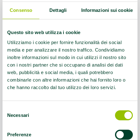
Disciplina sportiva:
Vela
Consenso
Dettagli
Informazioni sui cookie
Referente:
Matteo Mingozzi
Questo sito web utilizza i cookie
Contatti:
3351734535
Utilizziamo i cookie per fornire funzionalità dei social
nautimat@gmail.com
media e per analizzare il nostro traffico. Condividiamo
inoltre informazioni sul modo in cui utilizzi il nostro sito
con i nostri partner che si occupano di analisi dei dati
Questo contenuto si trova in
Disabilità e sport
web, pubblicità e social media, i quali potrebbero
combinarle con altre informazioni che hai fornito loro o
che hanno raccolto dal tuo utilizzo dei loro servizi.
Selezione
Necessari
del
consenso
Preferenze