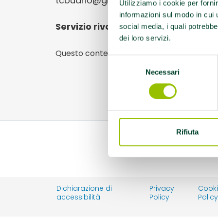
tcbudrio@gmail.com
Utilizziamo i cookie per forni
informazioni sul modo in cui ut
Servizio rivolto a:
DISABILITA' FISICA
social media, i quali potrebbe
dei loro servizi.
Questo contenuto si trova in
Disabilità e s
Selezione
Necessari
del
consenso
Rifiuta
Dichiarazione di
Privacy
Cook
accessibilità
Policy
Polic