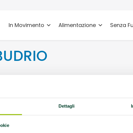
In Movimento
Alimentazione
Senza F
BUDRIO
Dettagli
ZZINA
erto -
ookie