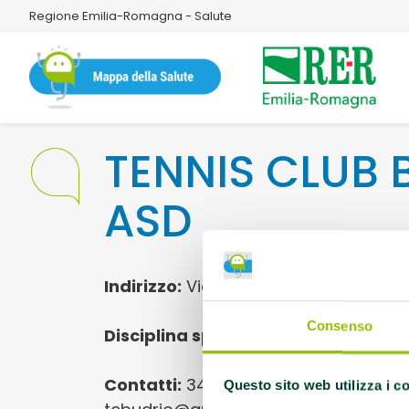
Regione Emilia-Romagna - Salute
TENNIS CLUB 
ASD
Indirizzo:
Via dello Sport, 4 Budrio
Consenso
Disciplina sportiva:
TENNIS IN CARRO
Contatti:
3470746879 Dalla Valle Rob
Questo sito web utilizza i c