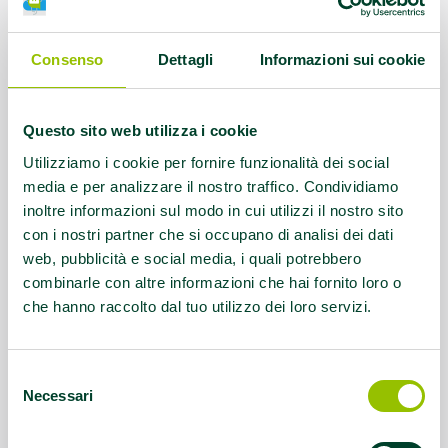
nord walking
Referente:
Mariottini Fabio
Consenso
Dettagli
Informazioni sui cookie
Contatti:
info@sportngames.it -
Questo sito web utilizza i cookie
3349312355
Utilizziamo i cookie per fornire funzionalità dei social
Servizio rivolto a:
atleti disabili -
media e per analizzare il nostro traffico. Condividiamo
inoltre informazioni sul modo in cui utilizzi il nostro sito
integrata ed ecsclusiva
con i nostri partner che si occupano di analisi dei dati
web, pubblicità e social media, i quali potrebbero
Questo contenuto si trova in
Disabilità e sport
combinarle con altre informazioni che hai fornito loro o
che hanno raccolto dal tuo utilizzo dei loro servizi.
Selezione
Necessari
del
consenso