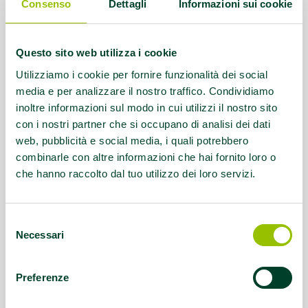
Contatti:
059925379
Consenso
Dettagli
Informazioni sui cookie
polisportiva1959@gmail.com
Questo sito web utilizza i cookie
Servizio rivolto a:
Disabilità
motorie/intellettive
Utilizziamo i cookie per fornire funzionalità dei social
media e per analizzare il nostro traffico. Condividiamo
inoltre informazioni sul modo in cui utilizzi il nostro sito
Questo contenuto si trova in
Disabilità e sport
con i nostri partner che si occupano di analisi dei dati
web, pubblicità e social media, i quali potrebbero
combinarle con altre informazioni che hai fornito loro o
che hanno raccolto dal tuo utilizzo dei loro servizi.
Selezione
Necessari
del
consenso
Preferenze