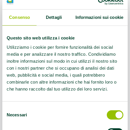
Contatti:
Tel. 0532.750471
Consenso
Dettagli
Informazioni sui cookie
Servizio rivolto a:
accessibile con
scivolo per spogliatoi e piscina, dotata
Questo sito web utilizza i cookie
di sollevatore per l’immersione in acqua
delle persone disabili, è necessario
Utilizziamo i cookie per fornire funzionalità dei social
contattare la strut- tura
media e per analizzare il nostro traffico. Condividiamo
inoltre informazioni sul modo in cui utilizzi il nostro sito
preventivamente
con i nostri partner che si occupano di analisi dei dati
web, pubblicità e social media, i quali potrebbero
Questo contenuto si trova in
Disabilità e sport
combinarle con altre informazioni che hai fornito loro o
che hanno raccolto dal tuo utilizzo dei loro servizi.
Selezione
Necessari
del
consenso