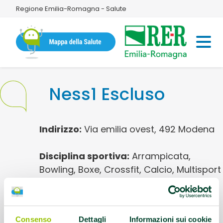
Regione Emilia-Romagna - Salute
Ness1 Escluso
Indirizzo:
Via emilia ovest, 492 Modena
Disciplina sportiva:
Arrampicata,
Bowling, Boxe, Crossfit, Calcio, Multisport
piccoli e grandi, Pilates, Tennis, Parkour,
Psicomotricità
Consenso
Dettagli
Informazioni sui cookie