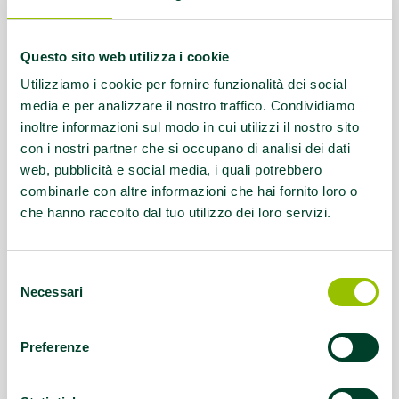
Contatti:
Tel: 059-826968 email:
info@ness1escluso.com
Questo sito web utilizza i cookie
Servizio rivolto a:
Disabilità intellettive
Utilizziamo i cookie per fornire funzionalità dei social
media e per analizzare il nostro traffico. Condividiamo
Questo contenuto si trova in
Disabilità e sport
inoltre informazioni sul modo in cui utilizzi il nostro sito
con i nostri partner che si occupano di analisi dei dati
web, pubblicità e social media, i quali potrebbero
combinarle con altre informazioni che hai fornito loro o
che hanno raccolto dal tuo utilizzo dei loro servizi.
Selezione
Necessari
del
consenso
Preferenze