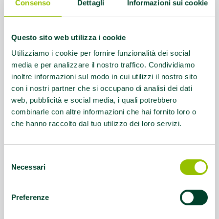
Contatti:
347-5333389 email:
Consenso
Dettagli
Informazioni sui cookie
merakiasd@gmail.com
Questo sito web utilizza i cookie
Servizio rivolto a:
Disabilità
motorie/intelletive
Utilizziamo i cookie per fornire funzionalità dei social
media e per analizzare il nostro traffico. Condividiamo
inoltre informazioni sul modo in cui utilizzi il nostro sito
Questo contenuto si trova in
Disabilità e sport
con i nostri partner che si occupano di analisi dei dati
web, pubblicità e social media, i quali potrebbero
combinarle con altre informazioni che hai fornito loro o
che hanno raccolto dal tuo utilizzo dei loro servizi.
Selezione
Necessari
del
consenso
Preferenze