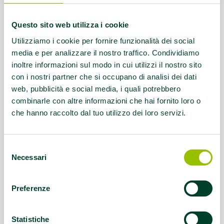
judoclubsassuolo@gmail.com
Questo sito web utilizza i cookie
Servizio rivolto a:
Disabilità intellettive
Utilizziamo i cookie per fornire funzionalità dei social
media e per analizzare il nostro traffico. Condividiamo
Questo contenuto si trova in
Disabilità e sport
inoltre informazioni sul modo in cui utilizzi il nostro sito
con i nostri partner che si occupano di analisi dei dati
web, pubblicità e social media, i quali potrebbero
combinarle con altre informazioni che hai fornito loro o
che hanno raccolto dal tuo utilizzo dei loro servizi.
Selezione
Necessari
del
consenso
Preferenze
Statistiche