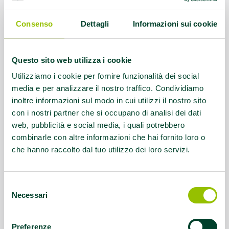
Referente:
Menozzi Gianfranco
Consenso
Dettagli
Informazioni sui cookie
Contatti:
0522-434933;
gssreggioemilia@alice.it
Questo sito web utilizza i cookie
Utilizziamo i cookie per fornire funzionalità dei social
Servizio rivolto a:
Disabilità sensoriale
media e per analizzare il nostro traffico. Condividiamo
(udito)
inoltre informazioni sul modo in cui utilizzi il nostro sito
con i nostri partner che si occupano di analisi dei dati
Questo contenuto si trova in
Disabilità e sport
web, pubblicità e social media, i quali potrebbero
combinarle con altre informazioni che hai fornito loro o
che hanno raccolto dal tuo utilizzo dei loro servizi.
Selezione
Necessari
del
consenso
Preferenze