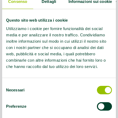
Contatti:
3356583608 - info@aiasport.it
Consenso
Dettagli
Informazioni sui cookie
Servizio rivolto a:
DISABILITA' FISICA,
Questo sito web utilizza i cookie
DISABILITA' INTELLETTIVA-RELAZIONALE,
DISABILITA' SENSORIALE
Utilizziamo i cookie per fornire funzionalità dei social
media e per analizzare il nostro traffico. Condividiamo
inoltre informazioni sul modo in cui utilizzi il nostro sito
Questo contenuto si trova in
Disabilità e sport
con i nostri partner che si occupano di analisi dei dati
web, pubblicità e social media, i quali potrebbero
combinarle con altre informazioni che hai fornito loro o
che hanno raccolto dal tuo utilizzo dei loro servizi.
Selezione
Necessari
del
consenso
Preferenze