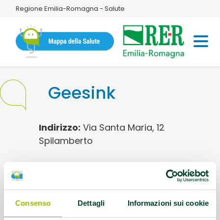
Regione Emilia-Romagna - Salute
Geesink
Indirizzo:
Via Santa Maria, 12
Spilamberto
Disciplina sportiva:
Arti marziali/Judo
Contatti:
360217459 info@geesinkdue.it
Consenso
Dettagli
Informazioni sui cookie