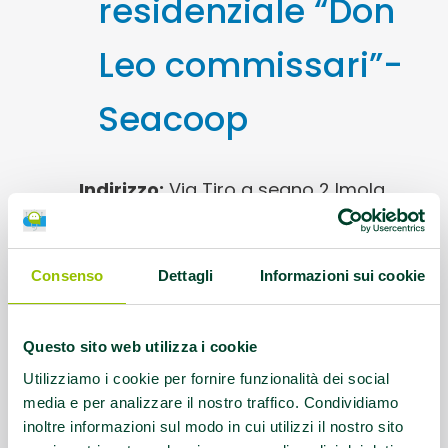
residenziale “Don
Leo commissari”-
Seacoop
Indirizzo:
Via Tiro a segno 2 Imola
Disciplina sportiva:
easy volley c/o
Palestra Pallone
Consenso
Dettagli
Informazioni sui cookie
Referente:
Ennio Sergio (DSM Ausl
Questo sito web utilizza i cookie
Imola) Davida Zaccherini (Polisportiva
Eppur si muove), Paolo Busato (CSI
Utilizziamo i cookie per fornire funzionalità dei social
Imola) info e.sergio@ausl.imola.bo.it
media e per analizzare il nostro traffico. Condividiamo
inoltre informazioni sul modo in cui utilizzi il nostro sito