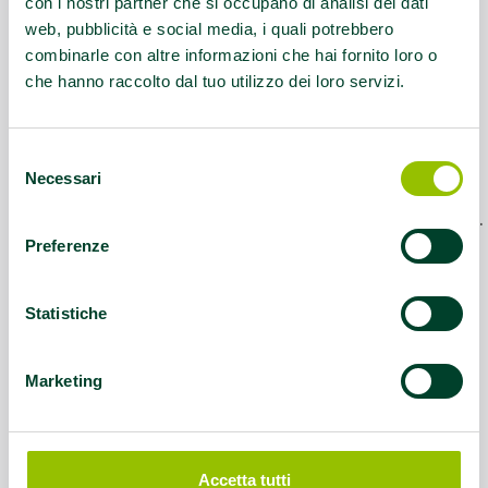
con i nostri partner che si occupano di analisi dei dati
Contatti:
Ennio Sergio (DSM Ausl Imola)
web, pubblicità e social media, i quali potrebbero
Davida Zaccherini (Polisportiva Eppur si
combinarle con altre informazioni che hai fornito loro o
muove), Paolo Busato (CSI Imola) info
che hanno raccolto dal tuo utilizzo dei loro servizi.
e.sergio@ausl.imola.bo.it
Servizio rivolto a:
cittadini adulti con
Selezione
Necessari
del
una particolare attenzione ai cittadini
consenso
con disabilitá fisica, cognitiva e psichica.
Preferenze
Questo contenuto si trova in
Disabilità e sport
Statistiche
Marketing
Accetta tutti