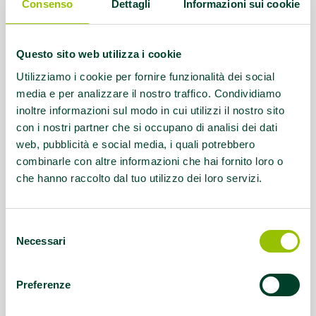
Consenso
Dettagli
Informazioni sui cookie
Contatti:
lo.stradello@gmail.com;
339/7876744
Questo sito web utilizza i cookie
Servizio rivolto a:
Tutte le disabilità
Utilizziamo i cookie per fornire funzionalità dei social
media e per analizzare il nostro traffico. Condividiamo
inoltre informazioni sul modo in cui utilizzi il nostro sito
Questo contenuto si trova in
Disabilità e sport
con i nostri partner che si occupano di analisi dei dati
web, pubblicità e social media, i quali potrebbero
combinarle con altre informazioni che hai fornito loro o
che hanno raccolto dal tuo utilizzo dei loro servizi.
Selezione
Necessari
del
consenso
Preferenze