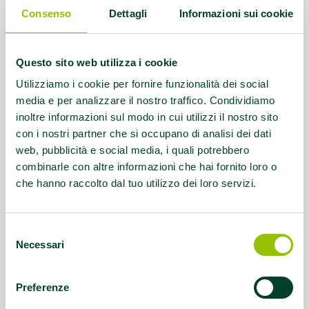
Consenso
Dettagli
Informazioni sui cookie
Contatti:
Tel. 3383661026 - 0516271606 -
info@centro21.it
Questo sito web utilizza i cookie
Servizio rivolto a:
DISABILITA'
Utilizziamo i cookie per fornire funzionalità dei social
INTELLETTIVA-RELAZIONALE
media e per analizzare il nostro traffico. Condividiamo
inoltre informazioni sul modo in cui utilizzi il nostro sito
Questo contenuto si trova in
Disabilità e sport
con i nostri partner che si occupano di analisi dei dati
web, pubblicità e social media, i quali potrebbero
combinarle con altre informazioni che hai fornito loro o
che hanno raccolto dal tuo utilizzo dei loro servizi.
Selezione
Necessari
del
consenso
Preferenze