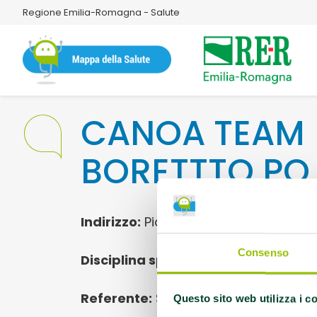
Regione Emilia-Romagna - Salute
CANOA TEAM
BORETTTO PO
Indirizzo:
Piazza S. Marco, 5 BORETT
Consenso
Disciplina sportiva:
Canoa Kayak
Referente:
Sandri Emilio
Questo sito web utilizza i c