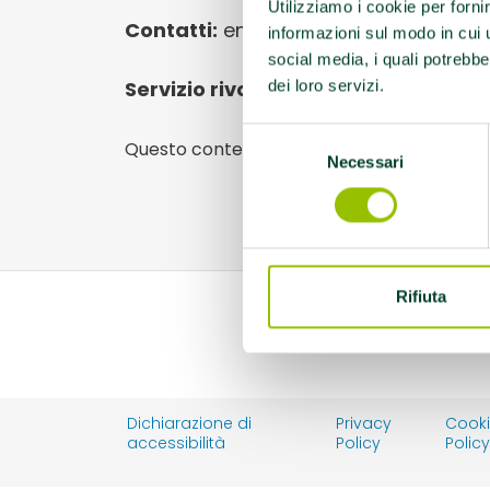
Utilizziamo i cookie per forni
Contatti:
emilio.sandri@gmail.com; 
informazioni sul modo in cui ut
social media, i quali potrebbe
Servizio rivolto a:
Tutte le disabilità
dei loro servizi.
Selezione
Questo contenuto si trova in
Disabilità e s
Necessari
del
consenso
Rifiuta
Dichiarazione di
Privacy
Cook
accessibilità
Policy
Polic