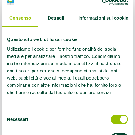
pallavolo, trekking in bicicletta...
Referente:
SIG. DI EGIDIO MARIO mail
Consenso
Dettagli
Informazioni sui cookie
vapensieropr@live.it 0521/396277 cell.
3388253701
Questo sito web utilizza i cookie
Contatti:
SIG. DI EGIDIO MARIO mail
Utilizziamo i cookie per fornire funzionalità dei social
vapensieropr@live.it 0521/396277 cell.
media e per analizzare il nostro traffico. Condividiamo
inoltre informazioni sul modo in cui utilizzi il nostro sito
3388253701
con i nostri partner che si occupano di analisi dei dati
web, pubblicità e social media, i quali potrebbero
Questo contenuto si trova in
Disabilità e sport
combinarle con altre informazioni che hai fornito loro o
che hanno raccolto dal tuo utilizzo dei loro servizi.
Selezione
Necessari
del
consenso