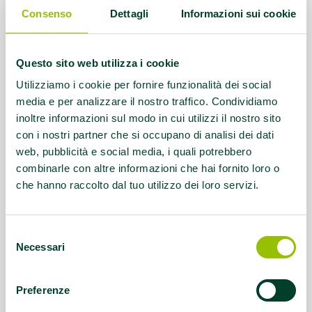
Consenso
Dettagli
Informazioni sui cookie
Contatti:
3332948227 -
villanova@villanovavolley.com
Questo sito web utilizza i cookie
Servizio rivolto a:
DISABILITA' FISICA,
Utilizziamo i cookie per fornire funzionalità dei social
DISABILITA' INTELLETTIVA-RELAZIONALE
media e per analizzare il nostro traffico. Condividiamo
inoltre informazioni sul modo in cui utilizzi il nostro sito
Questo contenuto si trova in
Disabilità e sport
con i nostri partner che si occupano di analisi dei dati
web, pubblicità e social media, i quali potrebbero
combinarle con altre informazioni che hai fornito loro o
che hanno raccolto dal tuo utilizzo dei loro servizi.
Selezione
Necessari
del
consenso
Preferenze