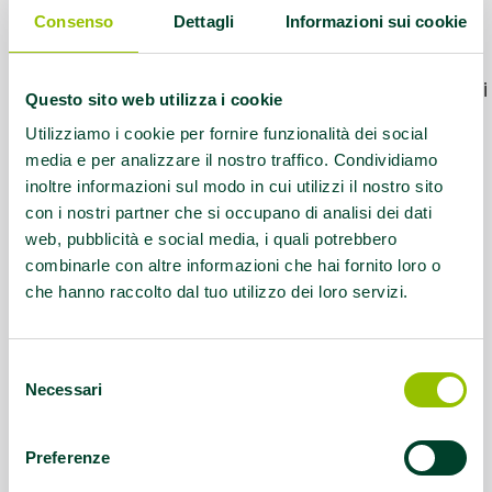
Contatti:
info@piaceskaters.it -
Consenso
Dettagli
Informazioni sui cookie
3391041557
Servizio rivolto a:
Attività integrata con i
Questo sito web utilizza i cookie
normodotati - 3 lezioni circa a
Utilizziamo i cookie per fornire funzionalità dei social
settimana
media e per analizzare il nostro traffico. Condividiamo
inoltre informazioni sul modo in cui utilizzi il nostro sito
Questo contenuto si trova in
Disabilità e sport
con i nostri partner che si occupano di analisi dei dati
web, pubblicità e social media, i quali potrebbero
combinarle con altre informazioni che hai fornito loro o
che hanno raccolto dal tuo utilizzo dei loro servizi.
Selezione
Necessari
del
consenso
Preferenze