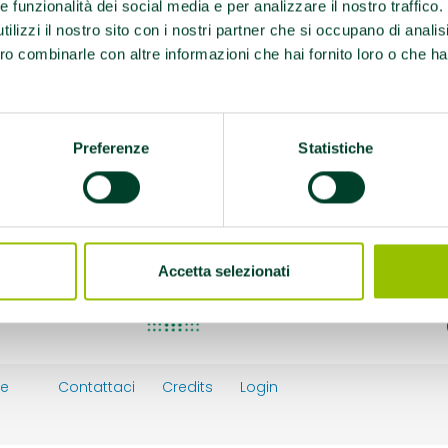
a@fastwebnet.it
re funzionalità dei social media e per analizzare il nostro traffico
ilizzi il nostro sito con i nostri partner che si occupano di analis
on i normodotati di n. 1
ro combinarle con altre informazioni che hai fornito loro o che ha
E CON IL CIP PER
Preferenze
Statistiche
port
Accetta selezionati
ie
Contattaci
Credits
Login
y