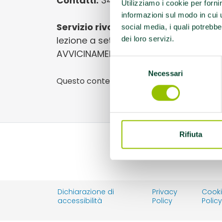
Contatti:
3493793797 - arcieri.auror
Utilizziamo i cookie per forni
informazioni sul modo in cui ut
Servizio rivolto a:
Attività integrata c
social media, i quali potrebbe
lezione a settimana – COLLABORAZION
dei loro servizi.
AVVICINAMENTO ALLO SPORT
Selezione
Necessari
del
Questo contenuto si trova in
Disabilità e s
consenso
Rifiuta
Dichiarazione di
Privacy
Cook
accessibilità
Policy
Polic