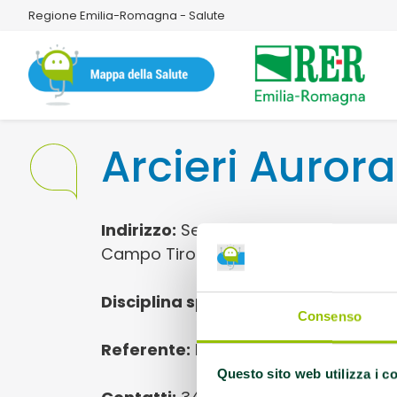
Regione Emilia-Romagna - Salute
Arcieri Aurora
Indirizzo:
Sede Legale: Stradone farnes
Campo Tiro con l'arco, via Monte Les
Disciplina sportiva:
Tiro con l'arco
Consenso
Referente:
Formaleoni Silvia
Questo sito web utilizza i c