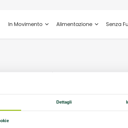
In Movimento
Alimentazione
Senza F
e, 2E - Sede attività:
ima, PC Piacenza
Dettagli
ookie