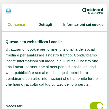
Indirizzo:
via Francesco Baracca 5L
Bologna
Consenso
Dettagli
Informazioni sui cookie
Disciplina sportiva:
BASEBALL
Referente:
EVA TREVISAN
Questo sito web utilizza i cookie
Utilizziamo i cookie per fornire funzionalità dei social
Contatti:
051-383290 - info@aibxc.it
media e per analizzare il nostro traffico. Condividiamo
inoltre informazioni sul modo in cui utilizzi il nostro sito
Servizio rivolto a:
CECHI E IPOVEDENTI -
con i nostri partner che si occupano di analisi dei dati
Orari: 8.30 - 13.30
web, pubblicità e social media, i quali potrebbero
combinarle con altre informazioni che hai fornito loro o
che hanno raccolto dal tuo utilizzo dei loro servizi.
Questo contenuto si trova in
Disabilità e sport
Selezione
Necessari
del