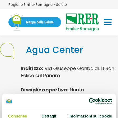
Regione Emilia-Romagna - Salute
Agua Center
Indirizzo:
Via Giuseppe Garibaldi, 8 San
Felice sul Panaro
Disciplina sportiva:
Nuoto
Contatti:
053584463 3400625027
info.agua@wesportmo.it
Consenso
Dettagli
Informazioni sui cookie