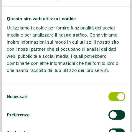
agua.centersf@gmail.com
Servizio rivolto a:
Disabilità
Questo sito web utilizza i cookie
motorie/intellettive
Utilizziamo i cookie per fornire funzionalità dei social
media e per analizzare il nostro traffico. Condividiamo
Questo contenuto si trova in
Disabilità e sport
inoltre informazioni sul modo in cui utilizzi il nostro sito
con i nostri partner che si occupano di analisi dei dati
web, pubblicità e social media, i quali potrebbero
combinarle con altre informazioni che hai fornito loro o
che hanno raccolto dal tuo utilizzo dei loro servizi.
Selezione
Necessari
del
consenso
Preferenze