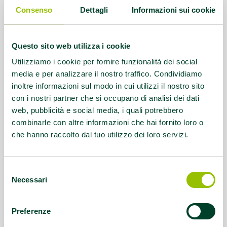
Contatti:
051 796135 -
Consenso
Dettagli
Informazioni sui cookie
info@acquaefitness.it
Servizio rivolto a:
DISABILITA' FISICA,
Questo sito web utilizza i cookie
DISABILITA' INTELLETTIVA-RELAZIONALE,
Utilizziamo i cookie per fornire funzionalità dei social
DISABILITA' SENSORIALE
media e per analizzare il nostro traffico. Condividiamo
inoltre informazioni sul modo in cui utilizzi il nostro sito
Questo contenuto si trova in
Disabilità e sport
con i nostri partner che si occupano di analisi dei dati
web, pubblicità e social media, i quali potrebbero
combinarle con altre informazioni che hai fornito loro o
che hanno raccolto dal tuo utilizzo dei loro servizi.
Selezione
Necessari
del
consenso
Preferenze