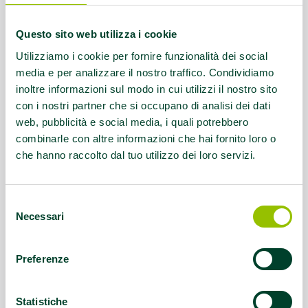
Referente:
X
Questo sito web utilizza i cookie
Contatti:
Tel. 340.3147004
Utilizziamo i cookie per fornire funzionalità dei social
media e per analizzare il nostro traffico. Condividiamo
Questo contenuto si trova in
Disabilità e sport
inoltre informazioni sul modo in cui utilizzi il nostro sito
con i nostri partner che si occupano di analisi dei dati
web, pubblicità e social media, i quali potrebbero
combinarle con altre informazioni che hai fornito loro o
che hanno raccolto dal tuo utilizzo dei loro servizi.
Selezione
Necessari
del
consenso
Preferenze
Statistiche