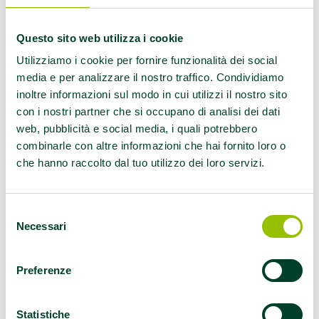
adulti in condizioni di fragilità psichica, con
disabilità e/o disturbi della sfera mentale,
Questo sito web utilizza i cookie
ed è aperta anche a familiari, caregiver e
figure di supporto
.
Utilizziamo i cookie per fornire funzionalità dei social
Il progetto nasce da un percorso di co-
media e per analizzare il nostro traffico. Condividiamo
inoltre informazioni sul modo in cui utilizzi il nostro sito
progettazione tra Ausl Romagna e Terzo
con i nostri partner che si occupano di analisi dei dati
Settore, con l’obiettivo di promuovere il
web, pubblicità e social media, i quali potrebbero
benessere psicofisico e relazionale, favorire
combinarle con altre informazioni che hai fornito loro o
sani stili di vita, sostenere la partecipazione
che hanno raccolto dal tuo utilizzo dei loro servizi.
alla vita di comunità e contrastare
l’isolamento sociale. I luoghi di cura diventano
così luoghi di prossimità, inclusione e
Selezione
Necessari
del
attivazione comunitaria, capaci di offrire
consenso
opportunità concrete alle persone più fragili e
alle loro famiglie. L’obiettivo di contrastare
Preferenze
l’isolamento e promuovere sani stili di vita si
realizza attraverso due percorsi specifici.
Statistiche