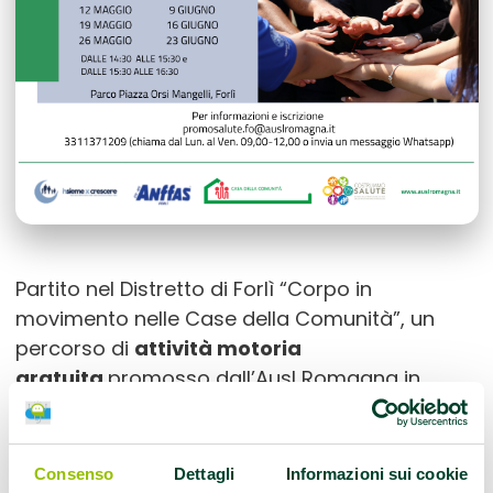
Partito nel Distretto di Forlì “Corpo in
movimento nelle Case della Comunità”, un
percorso di
attività motoria
gratuita
promosso dall’Ausl Romagna in
collaborazione con le associazioni Anffas Forlì
e Insieme x Crescere (quest’ultima capofila del
progetto). L’iniziativa è dedicata a
giovani
Consenso
Dettagli
Informazioni sui cookie