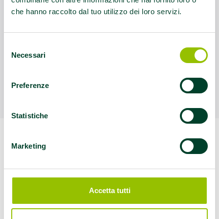
che hanno raccolto dal tuo utilizzo dei loro servizi.
Selezione
Necessari
del
consenso
Preferenze
Statistiche
Marketing
GIOVEDI’ dalle ore 17 alle 19
Accetta tutti
Per informazioni contattare: Francesco
tel.: 051.2869383, dal lunedi al venerdi H. 9.00-