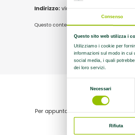
Indirizzo:
via Cantone del Cristo 40 
Consenso
Questo contenuto si trova in
Centri antifu
Questo sito web utilizza i c
Utilizziamo i cookie per forni
informazioni sul modo in cui ut
social media, i quali potrebbe
dei loro servizi.
Selezione
Necessari
del
consenso
Per appuntamenti contattare il 0523 30
Rifiuta