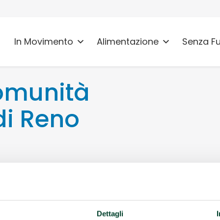
In Movimento
Alimentazione
Senza F
omunità
di Reno
.it
Dettagli
 di Reno (BO)