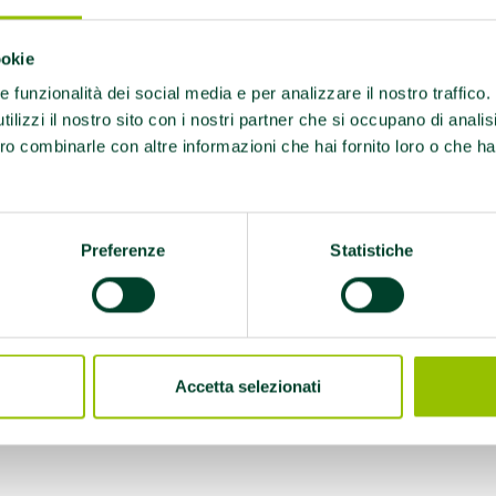
ida-ai-
ookie
re funzionalità dei social media e per analizzare il nostro traffico
mo
ilizzi il nostro sito con i nostri partner che si occupano di analis
ro combinarle con altre informazioni che hai fornito loro o che ha
Preferenze
Statistiche
Accetta selezionati
.it