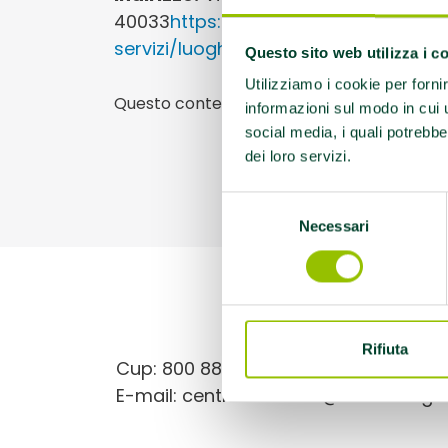
40033
https://www.ausl.bologna.it/gu
servizi/luoghi/14894
Questo sito web utilizza i c
Utilizziamo i cookie per forni
Questo contenuto si trova in
Centri antifu
informazioni sul modo in cui ut
social media, i quali potrebbe
dei loro servizi.
Selezione
Necessari
del
consenso
Rifiuta
Cup: 800 88 48 88
E-mail: centroantifumo@ausl.bologna