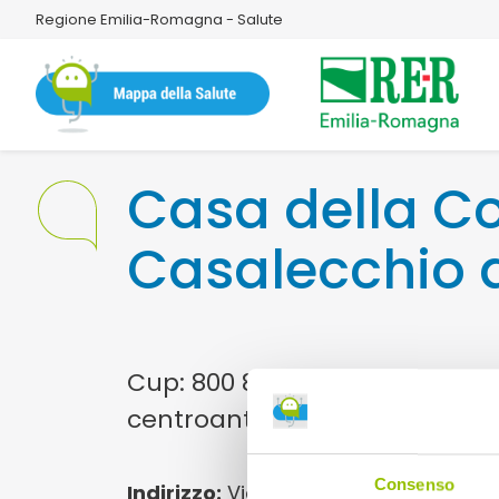
Regione Emilia-Romagna - Salute
Casa della C
Casalecchio 
Cup: 800 88 48 88E-mail:
centroantifumo@ausl.bologna
Consenso
Indirizzo:
Via Colombo 5 Casalecchio