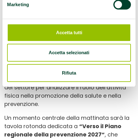
Marketing
prospettive”
, in programma
giovedì 16 luglio
2026, dalle ore 10 alle 13
, nell’Aula Magna della
Regione Emilia-Romagna, in viale Aldo Moro 30
a Bologna.
Accetta tutti
L’iniziativa, organizzata in collaborazione con
Accetta selezionati
Uisp Emilia-Romagna e ANCI Emilia-Romagna
rappresenta un’importante occasione di
confronto tra istituzioni, professionisti della
Rifiuta
sanità pubblica, medici dello sport e operatori
del settore per analizzare il ruolo dell’attività
fisica nella promozione della salute e nella
prevenzione.
Un momento centrale della mattinata sarà la
tavola rotonda dedicata a
“Verso il Piano
regionale della prevenzione 2027”
, che