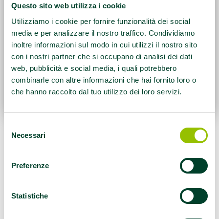
Questo sito web utilizza i cookie
Utilizziamo i cookie per fornire funzionalità dei social
media e per analizzare il nostro traffico. Condividiamo
inoltre informazioni sul modo in cui utilizzi il nostro sito
con i nostri partner che si occupano di analisi dei dati
web, pubblicità e social media, i quali potrebbero
combinarle con altre informazioni che hai fornito loro o
che hanno raccolto dal tuo utilizzo dei loro servizi.
Selezione
Necessari
Fare il punto sulle esperienze di attività
del
consenso
motoria promosse nella rete socio-sanitaria
regionale e delineare le prospettive future alla
Preferenze
luce dei cambiamenti demografici e dei nuovi
bisogni di salute della popolazione. Sono
Statistiche
questi gli obiettivi dell’incontro
“Attività
motoria nella rete socio-sanitaria: bilanci e