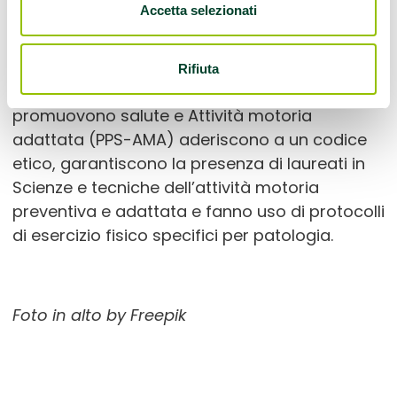
adattata
ed è stata iscritta nell’apposito
Accetta selezionati
elenco regionale dopo aver fatto domanda
all’Azienda USL di Ferrara.
Rifiuta
Le Palestre e Associazioni sportive che
promuovono salute e Attività motoria
adattata (PPS-AMA) aderiscono a un codice
etico, garantiscono la presenza di laureati in
Scienze e tecniche dell’attività motoria
preventiva e adattata e fanno uso di protocolli
di esercizio fisico specifici per patologia.
Foto in alto by Freepik