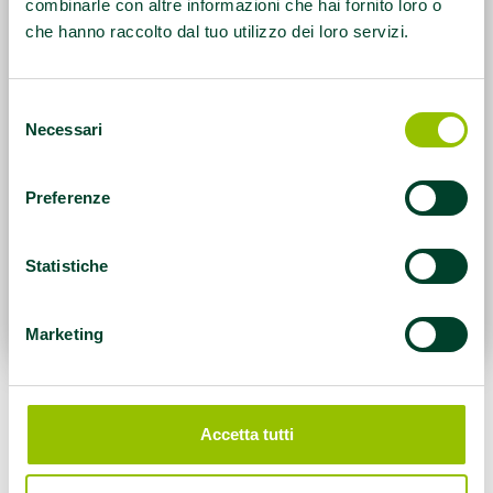
combinarle con altre informazioni che hai fornito loro o
che hanno raccolto dal tuo utilizzo dei loro servizi.
Selezione
Necessari
del
consenso
Preferenze
Statistiche
Marketing
La palestra
“Well Fit”
di Copparo (via Agnelli
Accetta tutti
52)
ha ottenuto il riconoscimento di
Palestra
che promuove salute e Attività motoria