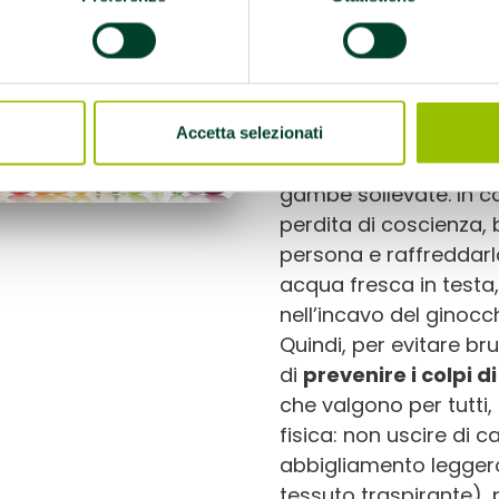
partecipa a eventi di
grado di movimento.
Ma che fare
se succ
mettere la persona in
somministrare bevande
Accetta selezionati
piccolo svenimento, l
gambe sollevate. In ca
perdita di coscienza, 
persona e raffreddar
acqua fresca in testa, 
nell’incavo del ginocch
Quindi, per evitare br
di
prevenire i colpi d
che valgono per tutti, 
fisica: non uscire di 
abbigliamento leggero
tessuto traspirante), 