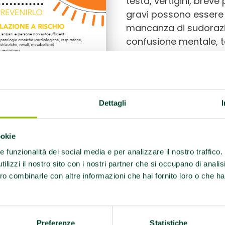
testa, vertigini, breve
gravi possono essere
mancanza di sudorazi
confusione mentale, 
elevata, tachicardia, r
arrivare anche a eventu
neurologiche gravi, p
Chi fa sport dovrebb
Dettagli
più calde della gior
fisica, bisogna
bere m
essere utile compensar
ookie
integratori naturali
. P
re funzionalità dei social media e per analizzare il nostro traffico
lavoratori all’aperto 
ilizzi il nostro sito con i nostri partner che si occupano di analis
stanno fermi. Un occhio
ro combinarle con altre informazioni che hai fornito loro o che ha
anziani, le donne in g
autosufficienti, chi so
persone socialmente is
Preferenze
Statistiche