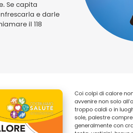
. Se capita
infrescarla e darle
chiamare il 118
Coi colpi di calore n
avvenire non solo all’
troppo caldi o in luog
sole, palestre compres
generalmente con cra