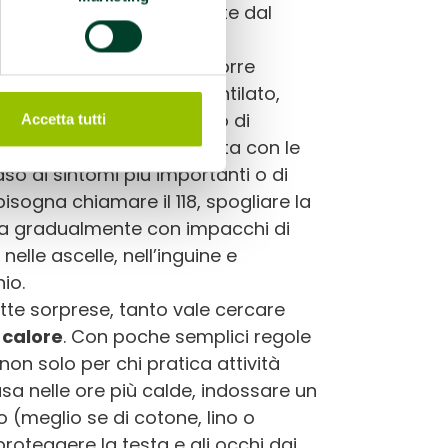
 massa, indipendentemente dal
ede?
Per prima cosa occorre
 un ambiente fresco e ventilato,
 (non fredde) e, in caso di
Accetta tutti
asciare la persona sdraiata con le
so di sintomi più importanti o di
bisogna chiamare il 118, spogliare la
la gradualmente con impacchi di
nelle ascelle, nell’inguine e
io.
utte sorprese, tanto vale cercare
i calore
. Con poche semplici regole
non solo per chi pratica attività
casa nelle ore più calde, indossare un
 (meglio se di cotone, lino o
proteggere la testa e gli occhi dai