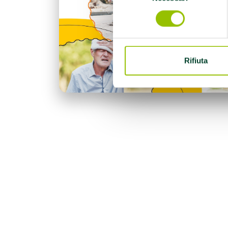
consenso
Rifiuta