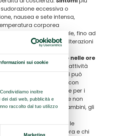
 perdita di coscienza.
Sintomi
più
 sudorazione eccessiva o
one, nausea e sete intensa,
temperatura corporea
espiro rapido e superficiale, fino ad
ali convulsioni e deliri, alterazioni
erdita di coscienza, coma.
e
evitare l
’
esercizio fisico nelle ore
Informazioni sui cookie
nata
. In ogni caso, se si fa attività
olti liquidi
. Per gli sportivi può
e la perdita di elettroliti con
articolare attenzione anche per i
. Condividiamo inoltre
e i turisti, perché comunque non
i dei dati web, pubblicità e
 di riguardo, poi, per i bambini, gli
nno raccolto dal tuo utilizzo
ravidanza, le persone non
ffre di patologie croniche, le
olate, i senza fissa dimora e chi
Marketing