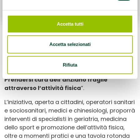
Accetta tutti
Nell’ambito della Wellness Week e della
Accetta selezionati
European Week of Sport, giovedì
26
settembre
, dalle
15 alle 18
, la Sala Estense
della Rocca di Lugo ospita l’incontro “
Più vita
Rifiuta
ai giorni: il movimento che protegge –
Prendersi cura dell’anziano fragile
attraverso l’attività fisica
”.
L’iniziativa, aperta a cittadini, operatori sanitari
e sociosanitari, medici e chinesiologi, proporrà
interventi di specialisti in geriatria, medicina
dello sport e promozione dell’attività fisica,
oltre a momenti pratici e una tavola rotonda